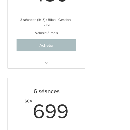
3 séances (1h15) : Bilan | Gestion |
Suivi
Valable 3 mois
Acheter
Profil Ayurvéda
6 séances
699$
$CA
699