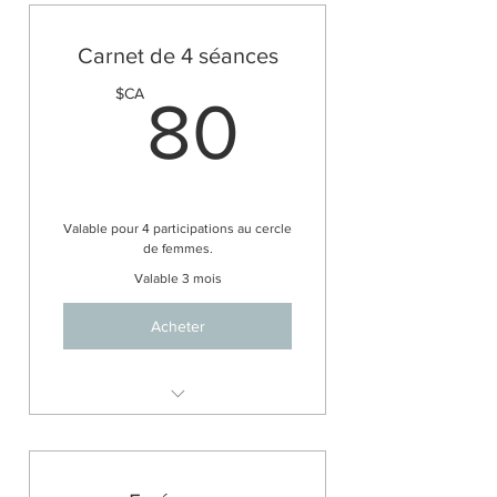
visuelle
Carnet de 4 séances
80$CA
$CA
80
Valable pour 4 participations au cercle
de femmes.
Valable 3 mois
Acheter
Cercle de femmes autour du
feu