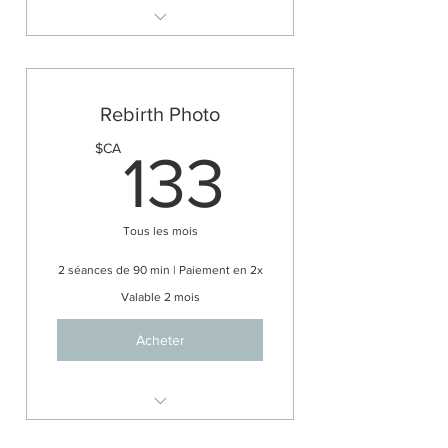
Rebirth, prise de conscience
visuelle
Rebirth Photo
133$C
$CA
133
Tous les mois
2 séances de 90 min | Paiement en 2x
Valable 2 mois
Acheter
Rebirth, prise de conscience