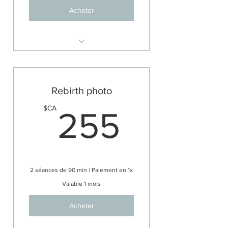
Acheter
Ton thème Astrologique
personnel format pdf (env. 20
pages)
Rebirth photo
2 séances de 90 min pour
t'accompagner
255$
$CA
255
Échange par message privé
pendant 30 jours
Accompagnement de 1 mois
2 séances de 90 min | Paiement en 1x
Valable 1 mois
Acheter