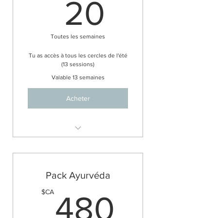
20$CA
20
Toutes les semaines
Tu as accès à tous les cercles de l'été
(13 sessions)
Valable 13 semaines
Acheter
Cercles de femmes autour du
feu
Pack Ayurvéda
480$
$CA
480