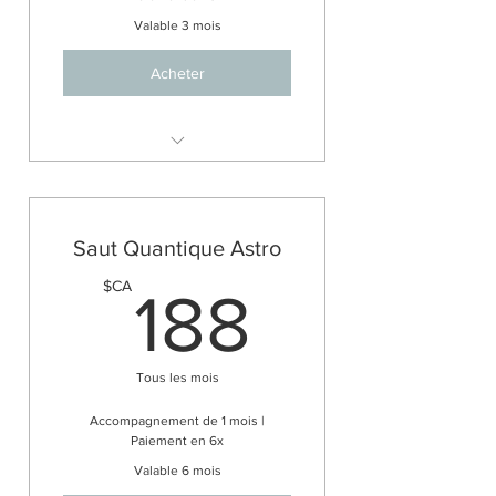
Valable 3 mois
Acheter
Ton thème Astrologique
personnel format pdf (env. 20
pages)
Saut Quantique Astro
2 séances de 90 min pour
t'accompagner
188$C
$CA
188
Échange par message privé
pendant 30 jours
Accompagnement de 1 mois
Tous les mois
Accompagnement de 1 mois |
Paiement en 6x
Valable 6 mois