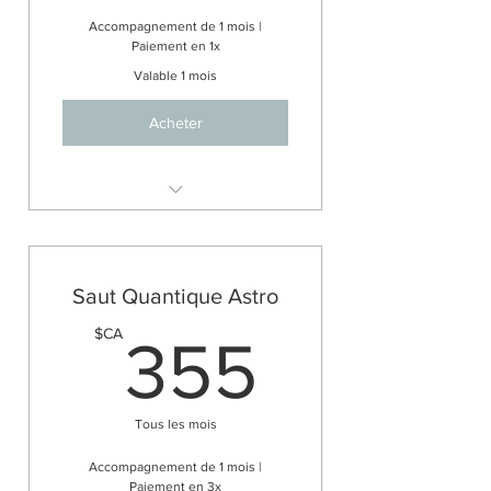
Accompagnement de 1 mois |
Paiement en 1x
Valable 1 mois
Acheter
Ton thème Astrologique
personnel format pdf (env. 20
pages)
Saut Quantique Astro
2 séances de 90 min pour
t'accompagner
355$C
$CA
355
Échange par message privé
pendant 30 jours
Accompagnement de 1 mois
Tous les mois
Accompagnement de 1 mois |
Paiement en 3x