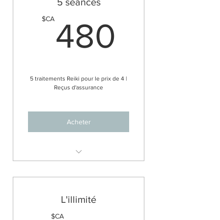
5 séances
480$
$CA
480
5 traitements Reiki pour le prix de 4 |
Reçus d'assurance
Acheter
Soin énergétique intuitif Reiki
L'illimité
$CA