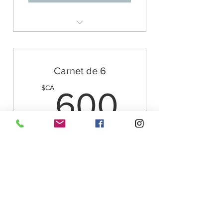
Cercles & Rituels
Carnet de 6
600$
$CA
600
6 séances privées de Reiki pour une
vitalité complète.
Acheter